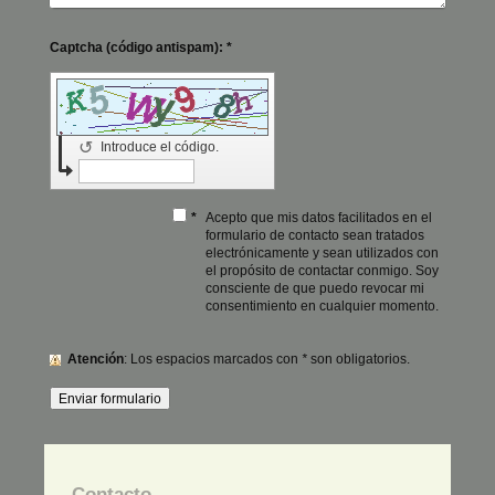
Captcha (código antispam): *
↺
Introduce el código.
*
Acepto que mis datos facilitados en el
formulario de contacto sean tratados
electrónicamente y sean utilizados con
el propósito de contactar conmigo. Soy
consciente de que puedo revocar mi
consentimiento en cualquier momento.
Atención
: Los espacios marcados con
*
son obligatorios.
Contacto